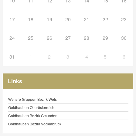
10
11
12
13
14
15
16
17
18
19
20
21
22
23
24
25
26
27
28
29
30
31
1
2
3
4
5
6
Links
Weitere Gruppen Bezirk Wels
Goldhauben Oberösterreich
Goldhauben Bezirk Gmunden
Goldhauben Bezirk Vöcklabruck