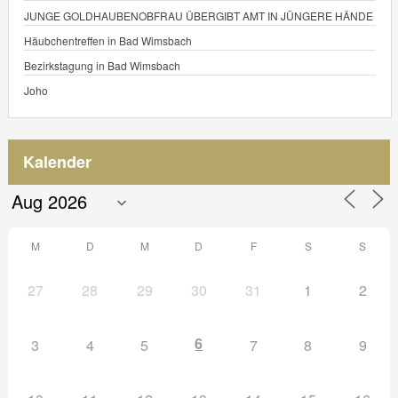
JUNGE GOLDHAUBENOBFRAU ÜBERGIBT AMT IN JÜNGERE HÄNDE
Häubchentreffen in Bad Wimsbach
Bezirkstagung in Bad Wimsbach
Joho
Kalender
M
D
M
D
F
S
S
27
28
29
30
31
1
2
6
3
4
5
7
8
9